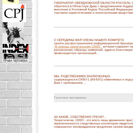
ГУБЕРНАТОР СВЕРДЛОВСКОЙ ОБЛАСТИ РОССЕЛЬ Э
обратился в Областную Думу с предложением поддер
внесению в Уголовный Кодекс Российской Федерации
торговлю наркотическими и психотропными веществам
С СЕРЕДИНЫ МАЯ ЧЛЕНЫ НАШЕГО КОМИТЕТА
заняты распространением информационной брошюр
"В помощь заключенному СИЗО"
, которая содержит ю
разъяснения, образцы заявлений, адреса благотвори
правозащитных организаций...
МЫ, РОДСТВЕННИКИ ЗАКЛЮЧЕННЫХ,
содержащихся в СИЗО-1 (ИЗ-63/1) обвиняемых и подс
Вам с требованием ...
Газетные материалы
ЗА КАКИЕ, СОБСТВЕННО ГРЕХИ?..
Теоретически, СИЗО - это всего лишь временное при
переполненность следственных изоляторов свидетель
совершенно неоправданном продлении сроков предвар