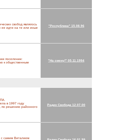
ических свобод являлось
"Республика" 15.08.96
 ее идти на те или иные
нии поселении:
"На смену!" 05.11.1994
ью к общественным
ПА.
ела в 1997 году
Радио Свобода 12.07.00
, по решению районного
ли с самим Виталием
Радио Свобода 16.01.99