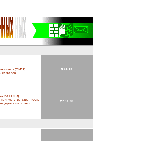
люченных (ОКПЗ)
5.09.99
245 жалоб...
во УИН ГУВД
 полную ответственность
27.01.98
ная угроза массовых