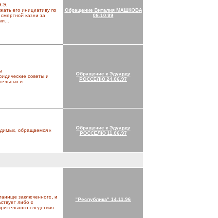
.Э.
жать его инициативу по
Обращение Виталия МАШКОВА
 смертной казни за
06.10.99
и...
ы
Обращение к Эдуарду
ридические советы и
РОССЕЛЮ 24.06.97
тельных и
Обращение к Эдуарду
удимых, обращаемся к
РОССЕЛЮ 11.06.97
станище заключенного, и
"Республика" 14.11.96
ствует либо о
ительного следствия...